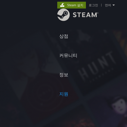
Steam 설치
로그인
|
언어
상점
커뮤니티
정보
지원