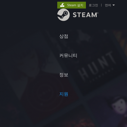
Steam 설치
로그인
|
언어
상점
커뮤니티
정보
지원