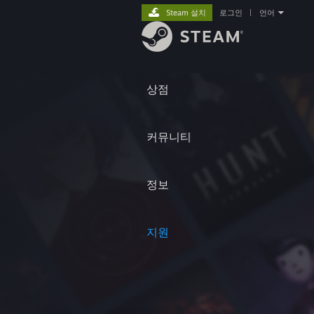
Steam 설치
로그인
|
언어
상점
커뮤니티
정보
지원