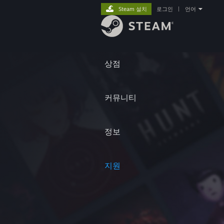
Steam 설치
로그인
|
언어
상점
커뮤니티
정보
지원