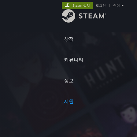
Steam 설치
로그인
|
언어
상점
커뮤니티
정보
지원