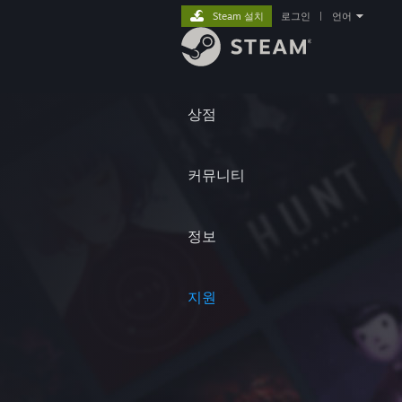
Steam 설치
로그인
|
언어
상점
커뮤니티
정보
지원