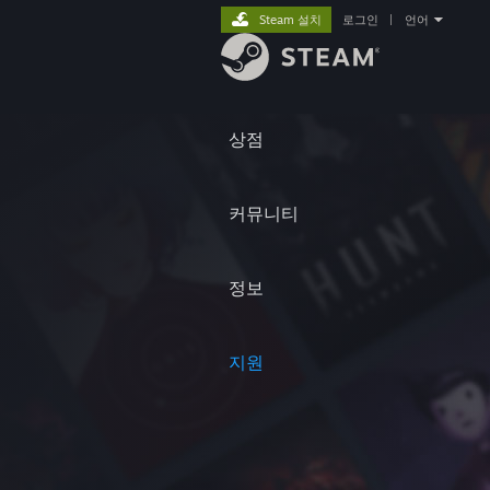
Steam 설치
로그인
|
언어
상점
커뮤니티
정보
지원