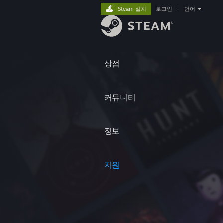
Steam 설치
로그인
|
언어
상점
커뮤니티
정보
지원