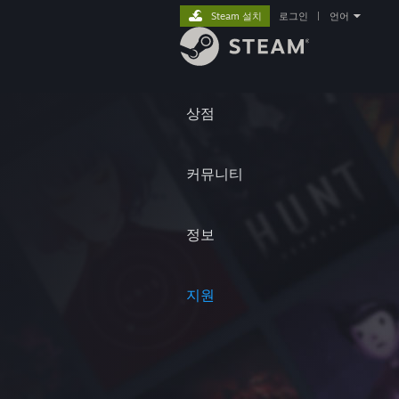
Steam 설치
로그인
|
언어
상점
커뮤니티
정보
지원