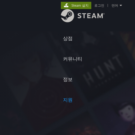
Steam 설치
로그인
|
언어
상점
커뮤니티
정보
지원