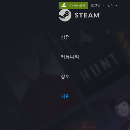
Steam 설치
로그인
|
언어
상점
커뮤니티
정보
지원