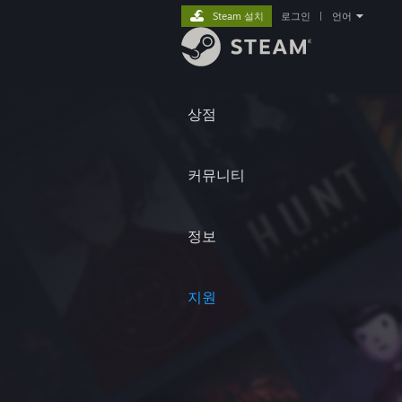
Steam 설치
로그인
|
언어
상점
커뮤니티
정보
지원