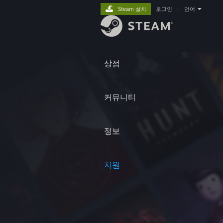
Steam 설치
로그인
|
언어
상점
커뮤니티
정보
지원