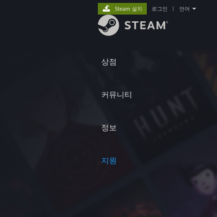
Steam 설치
로그인
|
언어
상점
커뮤니티
정보
지원