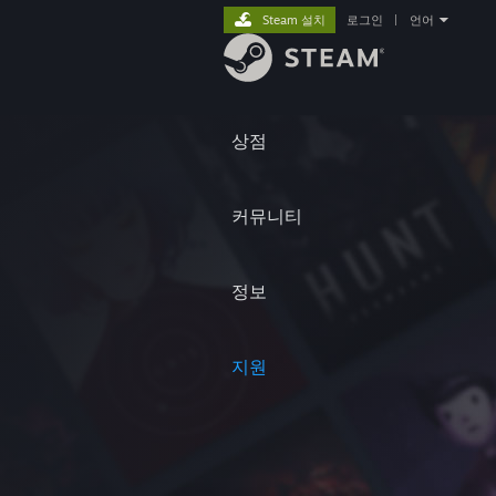
Steam 설치
로그인
|
언어
상점
커뮤니티
정보
지원