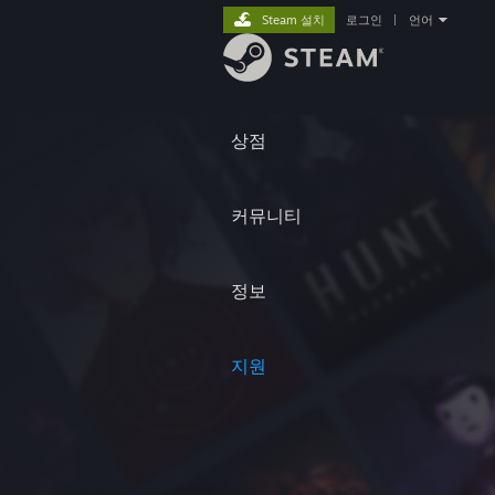
Steam 설치
로그인
|
언어
상점
커뮤니티
정보
지원