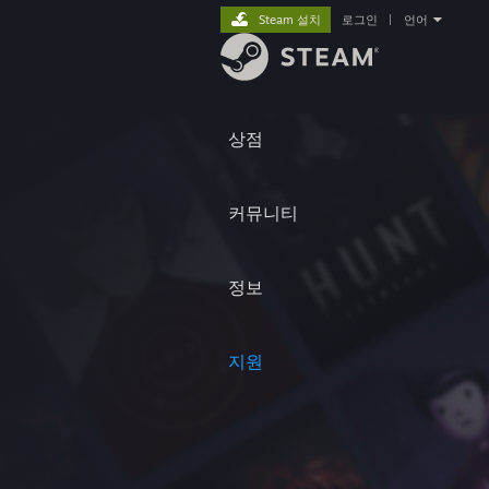
Steam 설치
로그인
|
언어
상점
커뮤니티
정보
지원