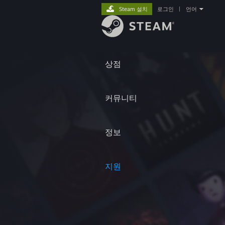
Steam 설치
로그인
|
언어
상점
커뮤니티
정보
지원