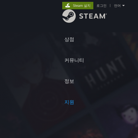
Steam 설치
로그인
|
언어
상점
커뮤니티
정보
지원