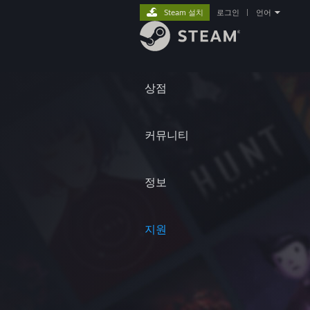
Steam 설치
로그인
|
언어
상점
커뮤니티
정보
지원