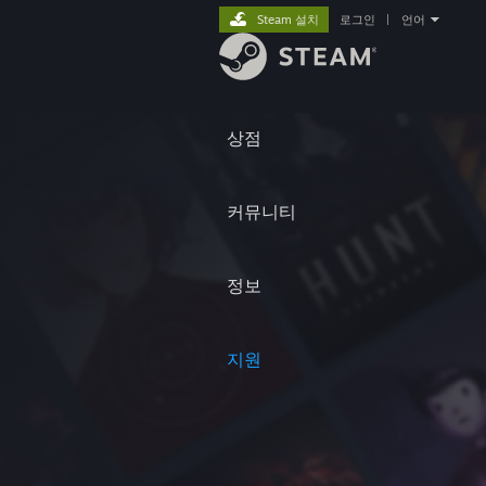
Steam 설치
로그인
|
언어
상점
커뮤니티
정보
지원