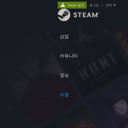
Steam 설치
로그인
|
언어
상점
커뮤니티
정보
지원