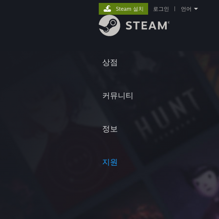
Steam 설치
로그인
|
언어
상점
커뮤니티
정보
지원