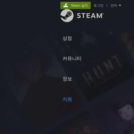
Steam 설치
로그인
|
언어
상점
커뮤니티
정보
지원