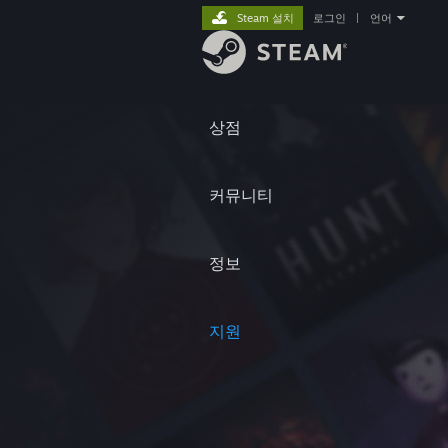
Steam 설치
로그인
|
언어
상점
커뮤니티
정보
지원