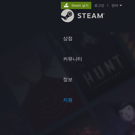
Steam 설치
로그인
|
언어
상점
커뮤니티
정보
지원