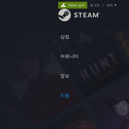
Steam 설치
로그인
|
언어
상점
커뮤니티
정보
지원