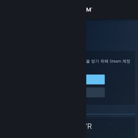
로그인
상점
Steam 고객지원
홈
>
Steam 하드웨어
>
SteamVR
>
헤드셋
커뮤니티
정보
구매 확인, 계정 상태 및 개인 설정화된 도움을 얻기 위해 Steam 계정
에 로그인하세요.
지원
Steam에 로그인
로그인 관련 문제
언어 변경
Steam 모바일 앱 다운로드
PC 웹사이트 보기
SteamVR