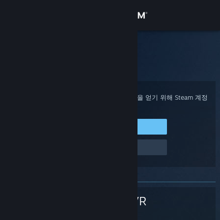
로그인
상점
Steam 고객지원
홈
>
Steam 하드웨어
>
SteamVR
>
헤드셋
커뮤니티
정보
구매 확인, 계정 상태 및 개인 설정화된 도움을 얻기 위해 Steam 계정
에 로그인하세요.
지원
Steam에 로그인
로그인 관련 문제
언어 변경
Steam 모바일 앱 다운로드
PC 웹사이트 보기
SteamVR