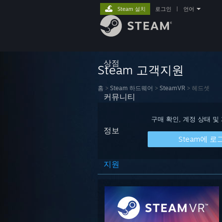
Steam 설치
로그인
|
언어
상점
Steam 고객지원
홈
>
Steam 하드웨어
>
SteamVR
>
헤드셋
커뮤니티
구매 확인, 계정 상태 및
정보
Steam에 로
지원