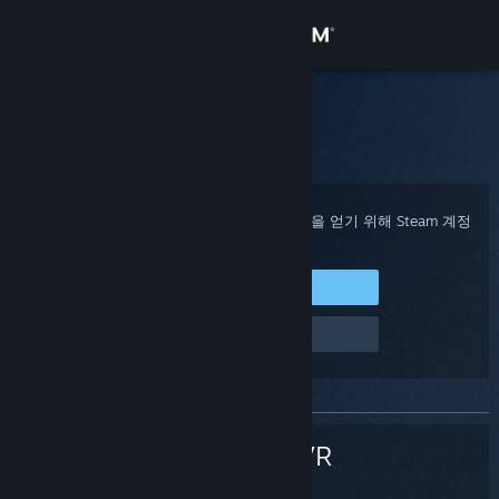
로그인
상점
Steam 고객지원
홈
>
Steam 하드웨어
>
SteamVR
>
추적
커뮤니티
정보
구매 확인, 계정 상태 및 개인 설정화된 도움을 얻기 위해 Steam 계정
에 로그인하세요.
지원
Steam에 로그인
로그인 관련 문제
언어 변경
Steam 모바일 앱 다운로드
PC 웹사이트 보기
SteamVR