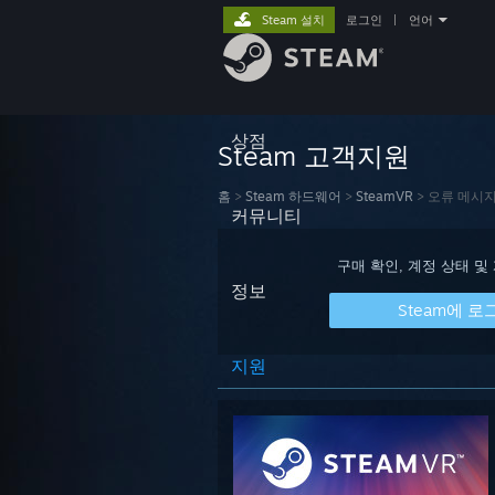
Steam 설치
로그인
|
언어
상점
Steam 고객지원
홈
>
Steam 하드웨어
>
SteamVR
>
오류 메시
커뮤니티
구매 확인, 계정 상태 및
정보
Steam에 로
지원