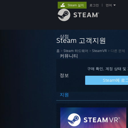
Steam 설치
로그인
|
언어
상점
Steam 고객지원
홈
>
Steam 하드웨어
>
SteamVR
>
다른 문제
커뮤니티
구매 확인, 계정 상태 및
정보
Steam에 로
지원