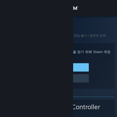
로그인
상점
Steam 고객지원
홈
>
Steam 하드웨어
>
Steam Controller (2015)
>
응답 불가 / 잘못된 입력
커뮤니티
정보
구매 확인, 계정 상태 및 개인 설정화된 도움을 얻기 위해 Steam 계정
에 로그인하세요.
지원
Steam에 로그인
로그인 관련 문제
언어 변경
Steam 모바일 앱 다운로드
PC 웹사이트 보기
Steam Controller
(2015)