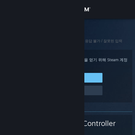
로그인
상점
Steam 고객지원
홈
>
Steam 하드웨어
>
Steam Controller (2015)
>
응답 불가 / 잘못된 입력
커뮤니티
정보
구매 확인, 계정 상태 및 개인 설정화된 도움을 얻기 위해 Steam 계정
에 로그인하세요.
지원
Steam에 로그인
로그인 관련 문제
언어 변경
Steam 모바일 앱 다운로드
PC 웹사이트 보기
Steam Controller
(2015)