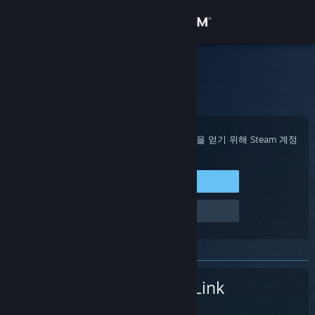
로그인
상점
Steam 고객지원
홈
>
Steam 하드웨어
>
Steam Link
>
디스플레이
커뮤니티
정보
구매 확인, 계정 상태 및 개인 설정화된 도움을 얻기 위해 Steam 계정
에 로그인하세요.
지원
Steam에 로그인
로그인 관련 문제
언어 변경
Steam 모바일 앱 다운로드
PC 웹사이트 보기
Steam Link