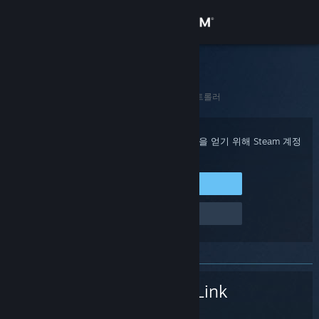
로그인
상점
Steam 고객지원
홈
>
Steam 하드웨어
>
Steam Link
>
입력 또는 컨트롤러
커뮤니티
정보
구매 확인, 계정 상태 및 개인 설정화된 도움을 얻기 위해 Steam 계정
에 로그인하세요.
지원
Steam에 로그인
로그인 관련 문제
언어 변경
Steam 모바일 앱 다운로드
PC 웹사이트 보기
Steam Link