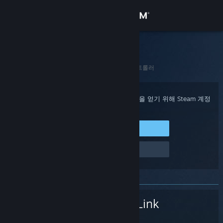
로그인
상점
Steam 고객지원
홈
>
Steam 하드웨어
>
Steam Link
>
입력 또는 컨트롤러
커뮤니티
정보
구매 확인, 계정 상태 및 개인 설정화된 도움을 얻기 위해 Steam 계정
에 로그인하세요.
지원
Steam에 로그인
로그인 관련 문제
언어 변경
Steam 모바일 앱 다운로드
PC 웹사이트 보기
Steam Link