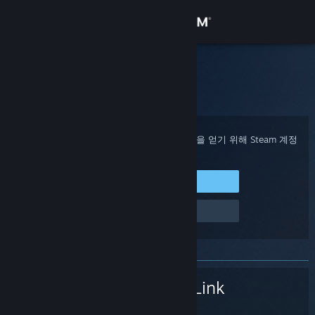
로그인
상점
Steam 고객지원
홈
>
Steam 하드웨어
>
Steam Link
>
다른 문제
커뮤니티
정보
구매 확인, 계정 상태 및 개인 설정화된 도움을 얻기 위해 Steam 계정
에 로그인하세요.
지원
Steam에 로그인
로그인 관련 문제
언어 변경
Steam 모바일 앱 다운로드
PC 웹사이트 보기
Steam Link