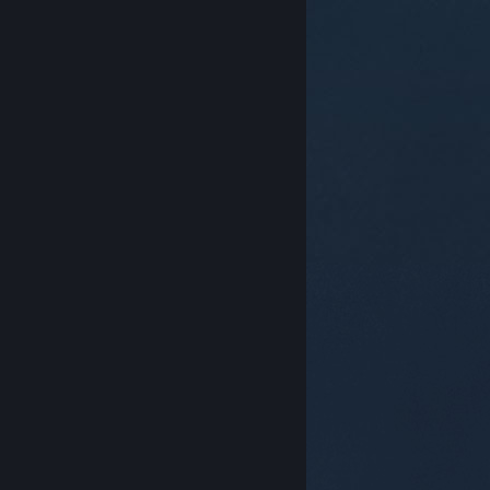
© Valve Corporation. 모든 권리 보유. 모든 상표는 미국
및 기타 국가에서 각각 해당 소유자의 재산입니다.
개인정
보 처리방침
|
법적 고지
|
접근성
|
Steam 이용 약관
|
환불
|
쿠키