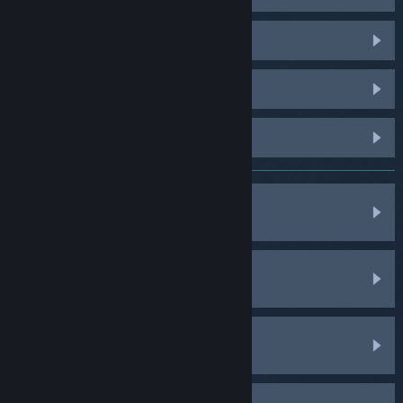
PUBG: BATTLEGROUNDS
Dota 2
Palworld
Permainan, Perisian, dll.
Pembelian
Akaun Saya