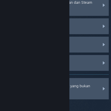
Pertukaran, Pemberian Hadiah, Pasaran dan Steam
Point
Steam Client
Komuniti Steam
Perkakasan Steam
Saya mempunyai caj daripada Steam yang bukan
saya buat