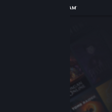
Sign in
Gedung
Komuniti
Tentang
Sokongan
Ubah bahasa
Dapatkan Steam Mobile App
Lihat laman web desktop