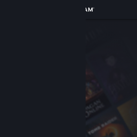
Sign in
Gedung
Komuniti
Tentang
Sokongan
Ubah bahasa
Dapatkan Steam Mobile App
Lihat laman web desktop