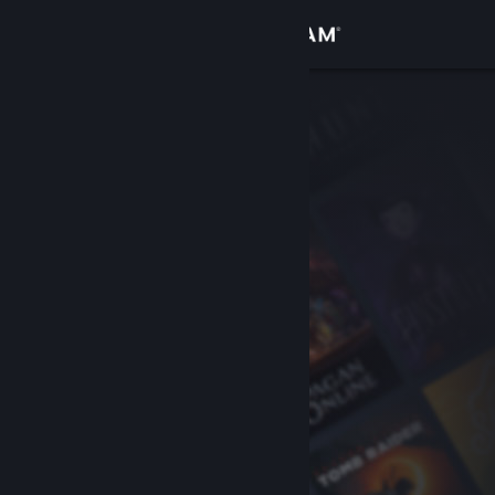
Sign in
Gedung
Komuniti
Tentang
Sokongan
Ubah bahasa
Dapatkan Steam Mobile App
Lihat laman web desktop