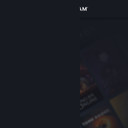
Sign in
Gedung
Komuniti
Tentang
Sokongan
Ubah bahasa
Dapatkan Steam Mobile App
Lihat laman web desktop