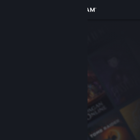
Sign in
Gedung
Komuniti
Tentang
Sokongan
Ubah bahasa
Dapatkan Steam Mobile App
Lihat laman web desktop