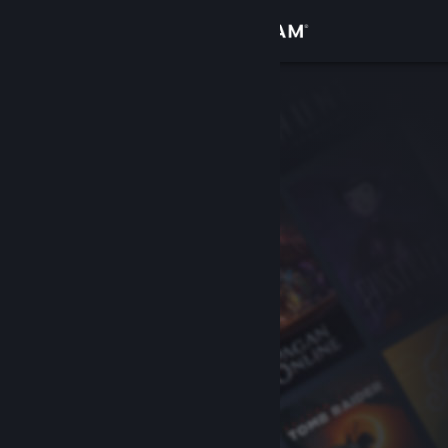
Sign in
Gedung
Komuniti
Tentang
Sokongan
Ubah bahasa
Dapatkan Steam Mobile App
Lihat laman web desktop