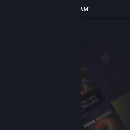
Sign in
Gedung
Komuniti
Tentang
Sokongan
Ubah bahasa
Dapatkan Steam Mobile App
Lihat laman web desktop