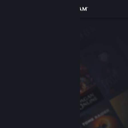
Sign in
Gedung
Komuniti
Tentang
Sokongan
Ubah bahasa
Dapatkan Steam Mobile App
Lihat laman web desktop