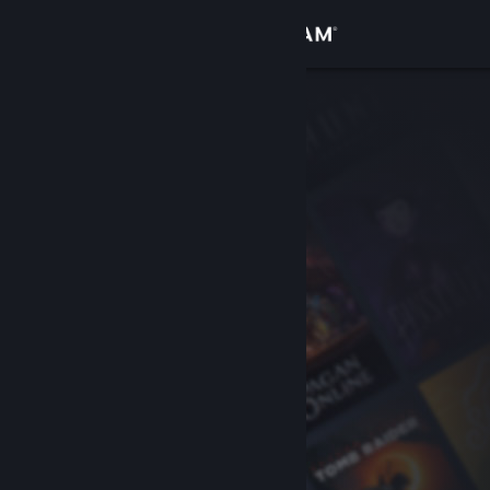
Sign in
Gedung
Komuniti
Tentang
Sokongan
Ubah bahasa
Dapatkan Steam Mobile App
Lihat laman web desktop